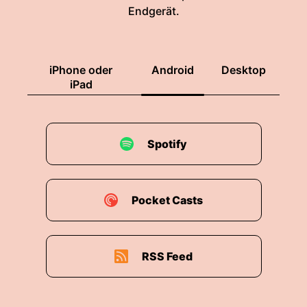
Endgerät.
Millionen Euro lag der Umsatz leicht unter den
sechshundertsechzehnund achtzig Millionen
Euro des Vorjahres.
iPhone oder
Android
Desktop
00:01:56: Auch für den Jahr.
iPad
00:01:57: auch für das Jahr im Jahr wird mit
einer anhaltenden Seitwärtsbewegung
gerechnet.
Spotify
00:02:02: Positiver läuft es bei Lackhersteller
Janssen, die wirtschaftlichen Kennzahlen zeigen
Pocket Casts
sich bei PA-Jansen nach der Flutkatastrophe im
Ahrtal von Jahr zu Jahr verbessert.
00:02:13: Im Jahr hier konnte die Lücke zum
RSS Feed
Niveau vor dem Jahr des Jahrhunderts
geschlossen werden.