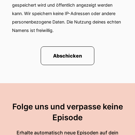
der beiden Farbhersteller abgelehnt.
gespeichert wird und öffentlich angezeigt werden
kann. Wir speichern keine IP-Adressen oder andere
00:01:19: Der Vorstand von Aktionobil empfiehlt
personenbezogene Daten. Die Nutzung deines echten
stattdessen weiterhin die Fusion mit dem US-
Unternehmen Axalter.
Namens ist freiwillig.
00:01:25: Die Aktionäre von Akzernobel würden
am neuen Konzern fifty-fünfzig Prozent der
Abschicken
Anteile halten.
00:01:32: Stabile Zahlen kommen derweil aus
dem Sonnenschutzsektor.
00:01:36: Die Vorstandsvorsitzende Angelik
Renkhoff-Mücke bezeichnet das Jahr zwei
Folge uns und verpasse keine
tausendfünfundzwanzig bei Varema Renkhof als
eine Phase der Stabilisierung und nicht des
Episode
Wachstums.
Erhalte automatisch neue Episoden auf dein
00:01:48: Mit sechshundert achtund siebzig