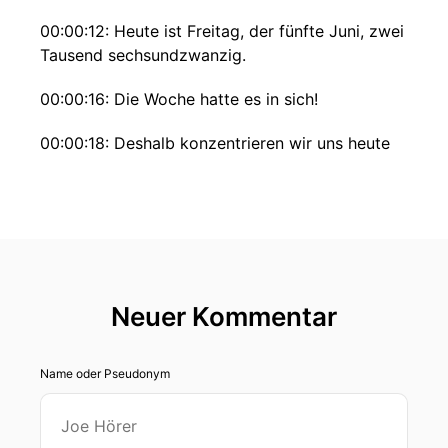
00:00:12: Heute ist Freitag, der fünfte Juni, zwei
Tausend sechsundzwanzig.
00:00:16: Die Woche hatte es in sich!
00:00:18: Deshalb konzentrieren wir uns heute
auf die wichtigsten Meldungen in aller Kürze –
alle Hintergründe und Details finden Sie wie
gewohnt auf unserer Website.
00:00:28: Wir starten direkt mit den aktuellen
Meldungen aus der Industrie.
Neuer Kommentar
00:00:33: Der belgische Konzern Unilin
investiert kräftig – einhundert Millionen Euro
fließen in das Spanplattenwerk Ostrose-Becke,
Name oder Pseudonym
dort entstehen auch Vorprodukte für die
Bodenbelege der Gruppe.